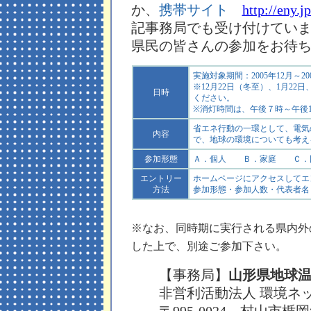
か、
携帯サイト
http://eny.j
記事務局でも受け付けていま
県民の皆さんの参加をお待
実施対象期間：2005年12月～20
※12月22日（冬至）、1月2
日時
ください。
※消灯時間は、午後７時～午後
省エネ行動の一環として、電気
内容
で、地球の環境についても考え
参加形態
Ａ．個人 Ｂ．家庭 Ｃ．
エントリー
ホームページにアクセスしてエ
方法
参加形態・参加人数・代表者名
※なお、同時期に実行される県内外
した上で、別途ご参加下さい。
【事務局】
山形県地球
非営利活動法人 環境ネ