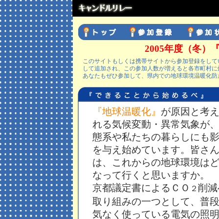
2005年度（冬）
このサイトもしくは携帯サイトから参加登録をして
して追加され、この参加人数が増えると各市町村に
あなたもぜひ参加して、県内での地球環境温暖化防
『地球温暖化』
が原因と考
れる気候変動・異常気象が
態系や私たちの暮らしにも
を与え始めています。皆さ
は、これからの地球環境は
なって行くと思いますか。
京都議定書によるＣＯ
削減
２
取り組みの一つとして、普
気なく使っている電気の照